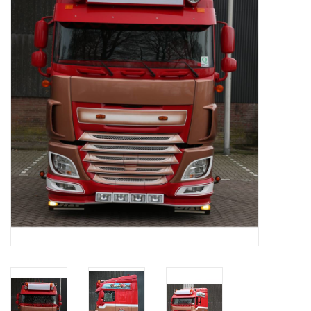
Booskijkers
Bumper Spoilers
Stoel Verlagen
Klompen
Gordijnen en Toebehoren
Shop
Koffie zet apparaat en
toebehoren