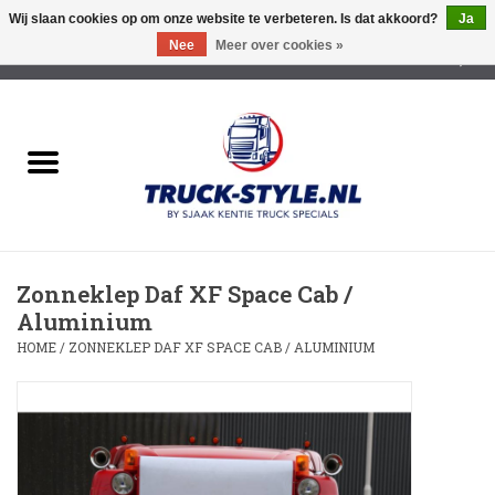
Wij slaan cookies op om onze website te verbeteren. Is dat akkoord?
Ja
Nee
Meer over cookies »
0 Artikelen - €0,00
Home
Lichtreclame Led
Opbouw Lichtreclame
Zonneklep Daf XF Space Cab /
Led Triple Sign
Aluminium
HOME
/
ZONNEKLEP DAF XF SPACE CAB / ALUMINIUM
Zonnekleppen
Cabine trapjes
Dakrek /Imperiaal