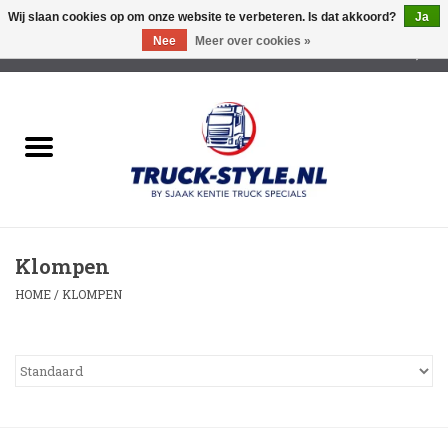
Wij slaan cookies op om onze website te verbeteren. Is dat akkoord?
Ja
Nee
Meer over cookies »
0 Artikelen - €0,00
Home
Lichtreclame Led
Opbouw Lichtreclame
Klompen
Led Triple Sign
HOME
/
KLOMPEN
Zonnekleppen
Cabine trapjes
Dakrek /Imperiaal