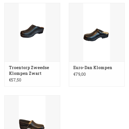
Booskijkers
Bumper Spoilers
Stoel Verlagen
Klompen
Troentorp Zweedse
Euro-Dan Klompen
Klompen Zwart
€79,00
Gordijnen en Toebehoren
€57,50
Shop
Koffie zet apparaat en
toebehoren