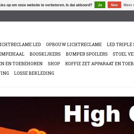
kies op om onze website te verbeteren. Is dat akkoord?
Ja
Nee
Meer 
ICHTRECLAME LED
OPBOUW LICHTRECLAME
LED TRIPLE 
/IMPERIAAL
BOOSKIJKERS
BUMPER SPOILERS
STOEL V
EN EN TOEBEHOREN
SHOP
KOFFIE ZET APPARAAT EN TOE
TING
LOSSE BEKLEDING