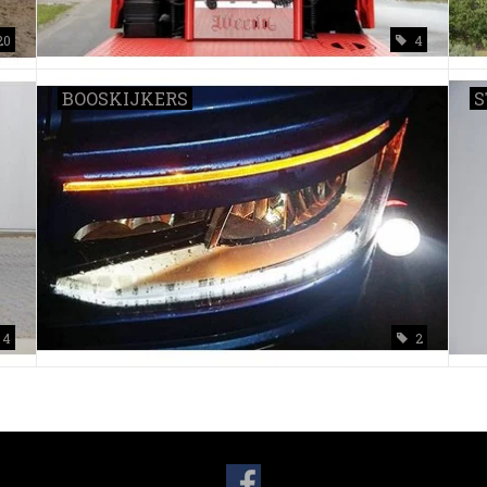
20
4
BOOSKIJKERS
S
4
2