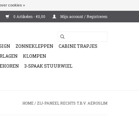
over cookies »
0 Artikelen - €0,00
Mijn account / Registreren
SIGN
ZONNEKLEPPEN
CABINE TRAPJES
ERLAGEN
KLOMPEN
BEHOREN
3-SPAAK STUURWIEL
HOME
/
ZIJ-PANEEL RECHTS T.B.V. AEROSLIM