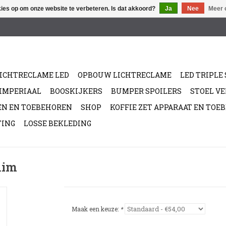
kies op om onze website te verbeteren. Is dat akkoord?
Ja
Nee
Meer 
ICHTRECLAME LED
OPBOUW LICHTRECLAME
LED TRIPLE 
/IMPERIAAL
BOOSKIJKERS
BUMPER SPOILERS
STOEL V
EN EN TOEBEHOREN
SHOP
KOFFIE ZET APPARAAT EN TOE
TING
LOSSE BEKLEDING
lim
Maak een keuze:
*