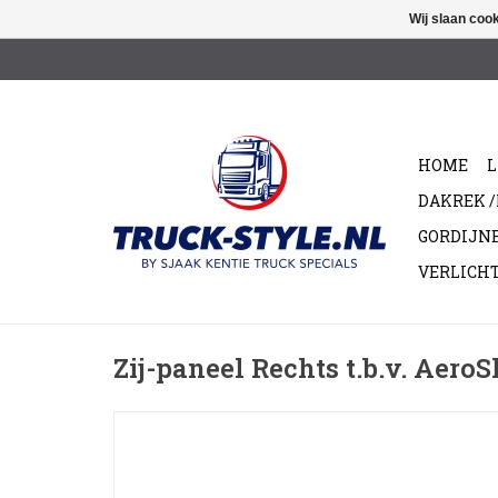
Wij slaan coo
HOME
L
DAKREK 
GORDIJN
VERLICH
Zij-paneel Rechts t.b.v. AeroS