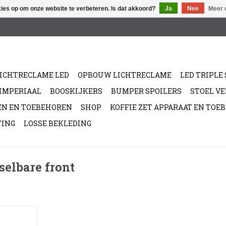
kies op om onze website te verbeteren. Is dat akkoord?
Ja
Nee
Meer 
ICHTRECLAME LED
OPBOUW LICHTRECLAME
LED TRIPLE 
/IMPERIAAL
BOOSKIJKERS
BUMPER SPOILERS
STOEL V
EN EN TOEBEHOREN
SHOP
KOFFIE ZET APPARAAT EN TOE
TING
LOSSE BEKLEDING
elbare front
Triple Sign
of Geel