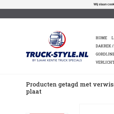
Wij slaan coo
HOME
L
DAKREK 
GORDIJN
VERLICH
Producten getagd met verwiss
plaat
Front plaat voor Led 
Leverbaar in Wit 