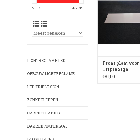
TOEVOEGEN AAN WI
Min: €
0
Max: €
85
LICHTRECLAME LED
Front plaat voor
Triple Sign
OPBOUW LICHTRECLAME
€81,00
LED TRIPLE SIGN
ZONNEKLEPPEN
CABINE TRAPJES
DAKREK /IMPERIAAL
BOOSKIJKERS