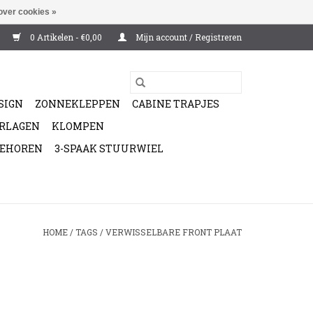
over cookies »
0 Artikelen - €0,00
Mijn account / Registreren
SIGN
ZONNEKLEPPEN
CABINE TRAPJES
ERLAGEN
KLOMPEN
BEHOREN
3-SPAAK STUURWIEL
HOME
/
TAGS
/
VERWISSELBARE FRONT PLAAT