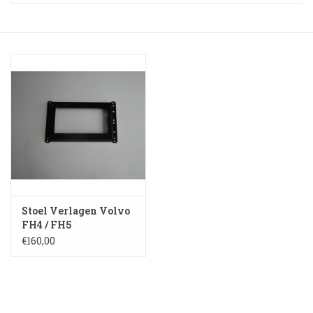
Booskijkers
Bumper Spoilers
Stoel Verlagen
Klompen
Gordijnen en Toebehoren
Stoel Verlagen Volvo
Shop
FH4 / FH5
€160,00
Koffie zet apparaat en
toebehoren