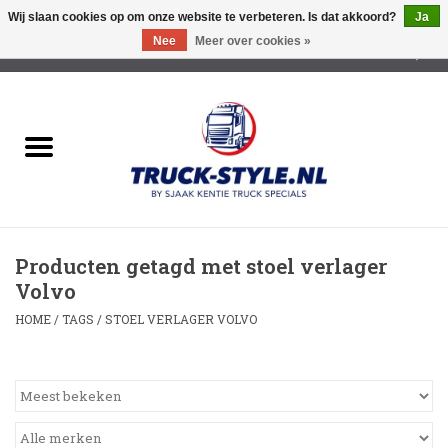
Wij slaan cookies op om onze website te verbeteren. Is dat akkoord?
Ja
Nee
Meer over cookies »
0 Artikelen - €0,00
Home
Lichtreclame Led
Opbouw Lichtreclame
Producten getagd met stoel verlager
Led Triple Sign
Volvo
HOME
/
TAGS
/
STOEL VERLAGER VOLVO
Zonnekleppen
Cabine trapjes
Dakrek /Imperiaal