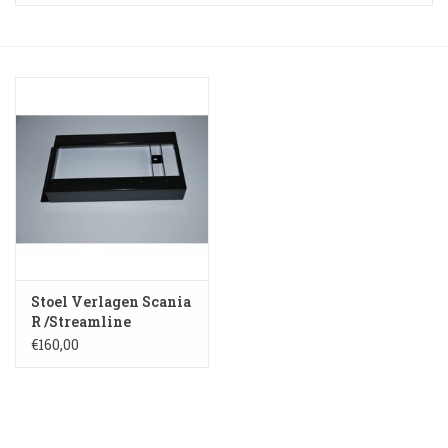
Booskijkers
Bumper Spoilers
Stoel Verlagen
Klompen
Gordijnen en Toebehoren
Stoel Verlagen Scania
Shop
R /Streamline
(medium)
€160,00
Koffie zet apparaat en
toebehoren