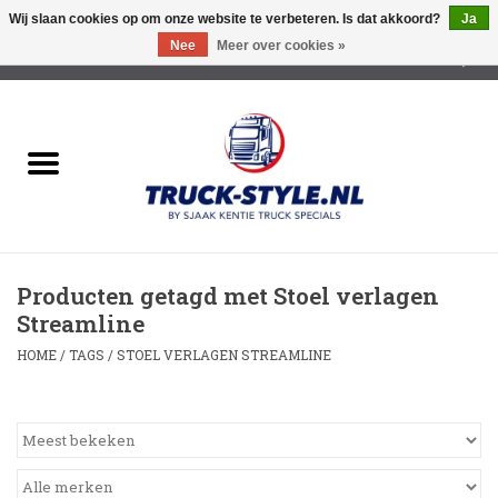
Wij slaan cookies op om onze website te verbeteren. Is dat akkoord?
Ja
Nee
Meer over cookies »
0 Artikelen - €0,00
Home
Lichtreclame Led
Opbouw Lichtreclame
Producten getagd met Stoel verlagen
Led Triple Sign
Streamline
HOME
/
TAGS
/
STOEL VERLAGEN STREAMLINE
Zonnekleppen
Cabine trapjes
Dakrek /Imperiaal