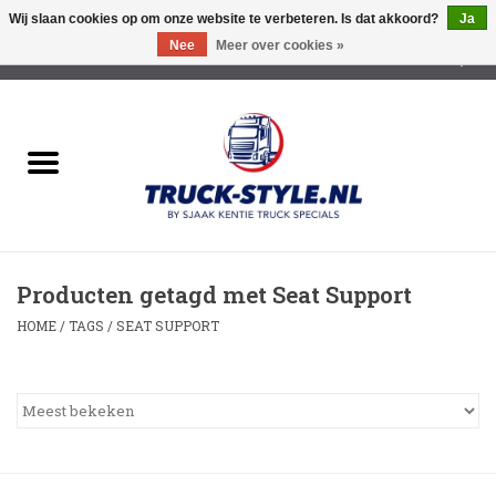
Wij slaan cookies op om onze website te verbeteren. Is dat akkoord?
Ja
Nee
Meer over cookies »
0 Artikelen - €0,00
Home
Lichtreclame Led
Opbouw Lichtreclame
Producten getagd met Seat Support
Led Triple Sign
HOME
/
TAGS
/
SEAT SUPPORT
Zonnekleppen
Cabine trapjes
Dakrek /Imperiaal