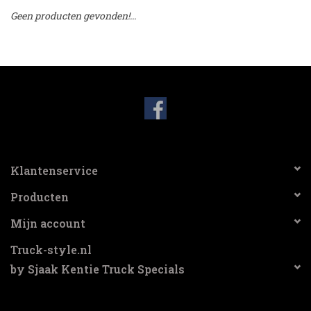
Geen producten gevonden!...
Booskijkers
Bumper Spoilers
Stoel Verlagen
Klompen
Klantenservice
Gordijnen en Toebehoren
Producten
Mijn account
Shop
Truck-style.nl
Koffie zet apparaat en
by Sjaak Kentie Truck Specials
toebehoren