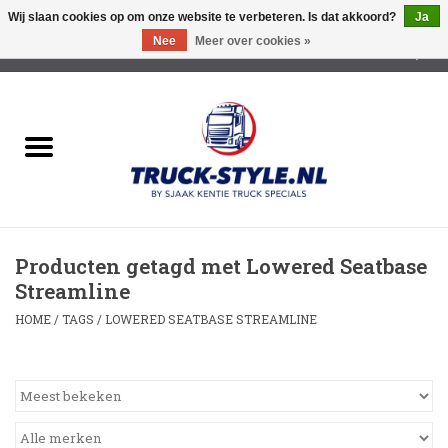
Wij slaan cookies op om onze website te verbeteren. Is dat akkoord?
Ja
Nee
Meer over cookies »
0 Artikelen - €0,00
Home
Lichtreclame Led
Opbouw Lichtreclame
Producten getagd met Lowered Seatbase
Led Triple Sign
Streamline
HOME
/
TAGS
/
LOWERED SEATBASE STREAMLINE
Zonnekleppen
Cabine trapjes
Dakrek /Imperiaal