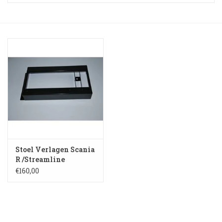
Booskijkers
Bumper Spoilers
Stoel Verlagen
Klompen
Gordijnen en Toebehoren
Stoel Verlagen Scania
Shop
R /Streamline
(medium)
€160,00
Koffie zet apparaat en
toebehoren