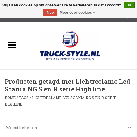
Wij slaan cookies op om onze website te verbeteren. Is dat akkoord?
Ja
Nee
Meer over cookies »
0 Artikelen - €0,00
Home
Lichtreclame Led
Opbouw Lichtreclame
Producten getagd met Lichtreclame Led
Led Triple Sign
Scania NG S en R serie Highline
HOME
/
TAGS
/
LICHTRECLAME LED SCANIA NG S EN R SERIE
Zonnekleppen
HIGHLINE
Cabine trapjes
Dakrek /Imperiaal