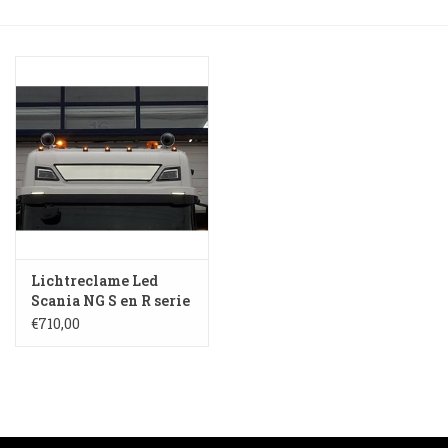
Booskijkers
Bumper Spoilers
Stoel Verlagen
Klompen
Gordijnen en Toebehoren
Lichtreclame Led
Scania NG S en R serie
Highline S 119-HH
Shop
€710,00
Koffie zet apparaat en
toebehoren