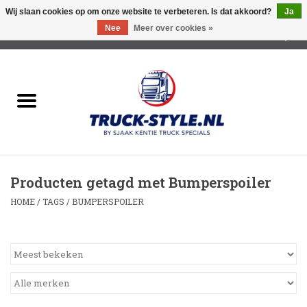
Wij slaan cookies op om onze website te verbeteren. Is dat akkoord?
Ja
Nee
Meer over cookies »
0 Artikelen - €0,00
Home
Lichtreclame Led
Opbouw Lichtreclame
Producten getagd met Bumperspoiler
Led Triple Sign
HOME
/
TAGS
/
BUMPERSPOILER
Zonnekleppen
Cabine trapjes
Dakrek /Imperiaal