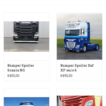
Booskijkers
Bumper Spoilers
Stoel Verlagen
Klompen
Gordijnen en Toebehoren
Bumper Spoiler
Bumper Spoiler Daf
Scania NG
XF euro 6
€450,00
€495,00
Shop
Koffie zet apparaat en
toebehoren