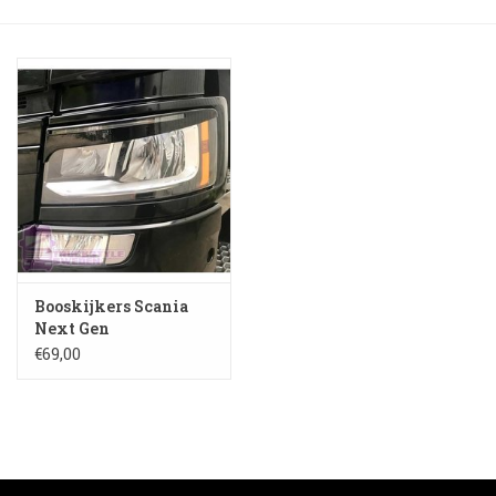
Booskijkers
Bumper Spoilers
Stoel Verlagen
Klompen
Gordijnen en Toebehoren
Booskijkers Scania
Next Gen
€69,00
Shop
Koffie zet apparaat en
toebehoren