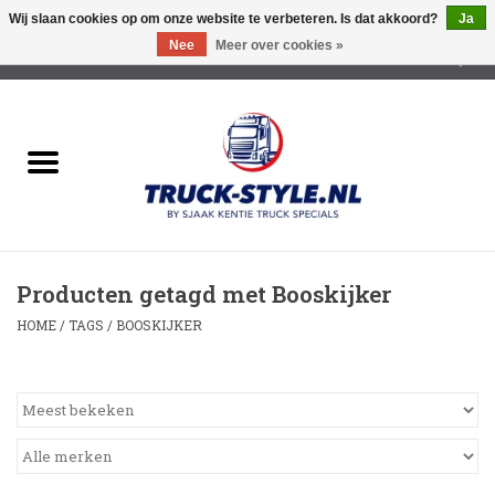
Wij slaan cookies op om onze website te verbeteren. Is dat akkoord?
Ja
Nee
Meer over cookies »
0 Artikelen - €0,00
Home
Lichtreclame Led
Opbouw Lichtreclame
Producten getagd met Booskijker
Led Triple Sign
HOME
/
TAGS
/
BOOSKIJKER
Zonnekleppen
Cabine trapjes
Dakrek /Imperiaal