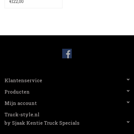
Opbouw lichtreclame
€122,00
20cm
Klantenservice
Producten
Mijn account
Truck-style.nl
by Sjaak Kentie Truck Specials