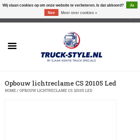
Wij slaan cookies op om onze website te verbeteren. Is dat akkoord?
Ja
Nee
Meer over cookies »
0 Artikelen - €0,00
Home
Lichtreclame Led
Opbouw Lichtreclame
Opbouw lichtreclame CS 20105 Led
Led Triple Sign
HOME
/
OPBOUW LICHTRECLAME CS 20105 LED
Zonnekleppen
Cabine trapjes
Dakrek /Imperiaal