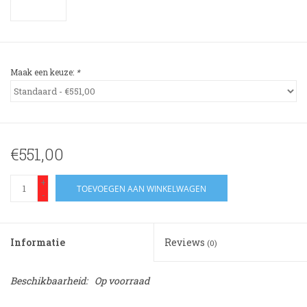
3-spaak stuurwiel
Verlichting
Maak een keuze:
*
Losse Bekleding
€551,00
+
TOEVOEGEN AAN WINKELWAGEN
-
Informatie
Reviews
(0)
Beschikbaarheid:
Op voorraad