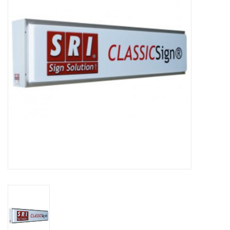
Booskijkers
Bumper Spoilers
Stoel Verlagen
Klompen
Gordijnen en Toebehoren
Shop
Koffie zet apparaat en
toebehoren