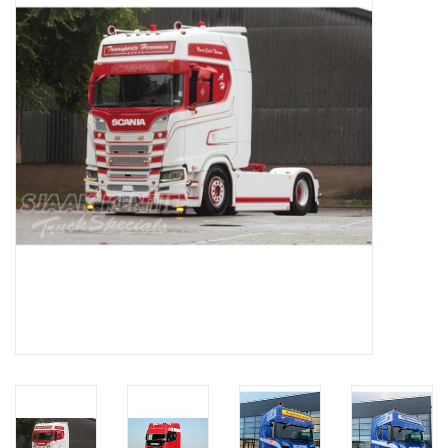
Booskijkers
Bumper Spoilers
Stoel Verlagen
Klompen
Gordijnen en Toebehoren
Shop
Koffie zet apparaat en
toebehoren