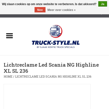
Wij slaan cookies op om onze website te verbeteren. Is dat akkoord?
Ja
Nee
Meer over cookies »
0 Artikelen - €0,00
Home
Lichtreclame Led
Opbouw Lichtreclame
Lichtreclame Led Scania NG Highline
Led Triple Sign
XL SL 236
HOME
/
LICHTRECLAME LED SCANIA NG HIGHLINE XL SL 236
Zonnekleppen
Cabine trapjes
Dakrek /Imperiaal