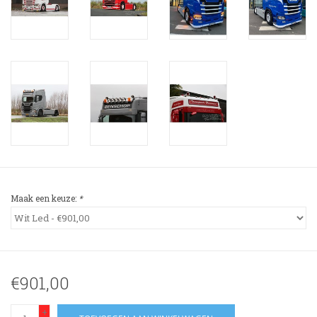
3-spaak stuurwiel
Verlichting
Losse Bekleding
Maak een keuze:
*
€901,00
+