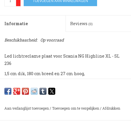
TOEVOEGEN AAN WINKELWAGEN
-
Informatie
Reviews
(0)
Beschikbaarheid:
Op voorraad
Led lichtreclame plaat voor Scania NG Highline XL - SL
236
1,5 cm dik, 180 cm breed en 27 cm hoog,
** montage alleen mogelijk bij auto's zonder verstralers in
het dak **
* wordt standaard geleverd met montagekit en
montagemateriaal.
Aan verlanglijst toevoegen
/
Toevoegen om te vergelijken
/
Afdrukken