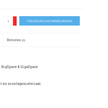
+
TOEVOEGEN AAN WINKELWAGEN
-
Reviews
(0)
 BigSpace & GigaSpace
it en montagemateriaal.