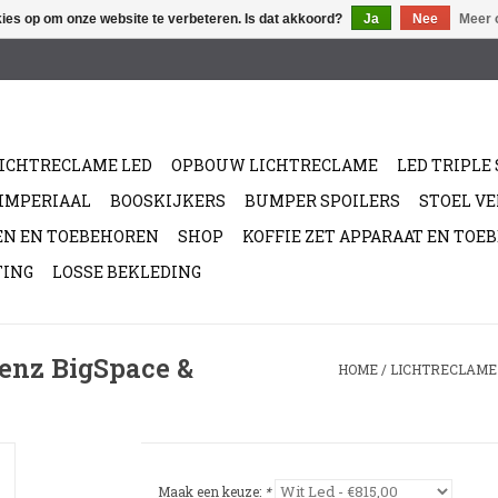
kies op om onze website te verbeteren. Is dat akkoord?
Ja
Nee
Meer 
ICHTRECLAME LED
OPBOUW LICHTRECLAME
LED TRIPLE 
/IMPERIAAL
BOOSKIJKERS
BUMPER SPOILERS
STOEL V
EN EN TOEBEHOREN
SHOP
KOFFIE ZET APPARAAT EN TOE
TING
LOSSE BEKLEDING
enz BigSpace &
HOME
/
LICHTRECLAME 
Maak een keuze:
*