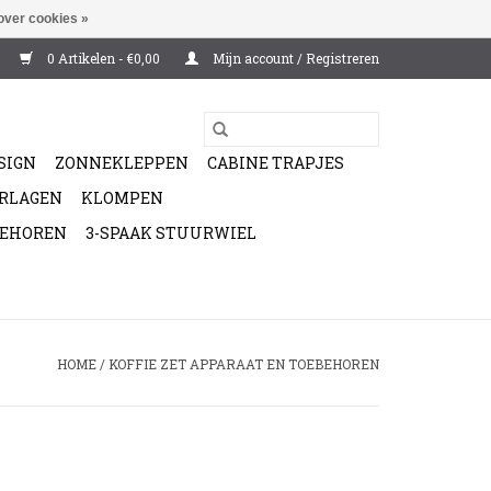
over cookies »
0 Artikelen - €0,00
Mijn account / Registreren
SIGN
ZONNEKLEPPEN
CABINE TRAPJES
ERLAGEN
KLOMPEN
BEHOREN
3-SPAAK STUURWIEL
HOME
/
KOFFIE ZET APPARAAT EN TOEBEHOREN