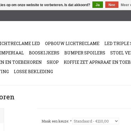
kies op om onze website te verbeteren. Is dat akkoord?
Ja
Nee
Meer 
ICHTRECLAME LED
OPBOUW LICHTRECLAME
LED TRIPLE 
/IMPERIAAL
BOOSKIJKERS
BUMPER SPOILERS
STOEL V
EN EN TOEBEHOREN
SHOP
KOFFIE ZET APPARAAT EN TOE
TING
LOSSE BEKLEDING
horen
Maak een keuze:
*