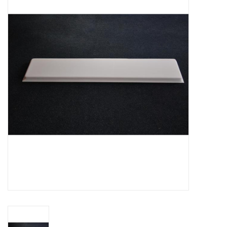
Booskijkers
Bumper Spoilers
Stoel Verlagen
Klompen
Gordijnen en Toebehoren
Shop
Koffie zet apparaat en
toebehoren