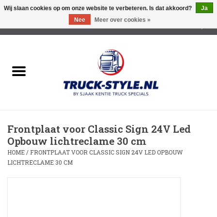
Wij slaan cookies op om onze website te verbeteren. Is dat akkoord?
Ja
Nee
Meer over cookies »
0 Artikelen - €0,00
Home
Lichtreclame Led
Opbouw Lichtreclame
Frontplaat voor Classic Sign 24V Led
Led Triple Sign
Opbouw lichtreclame 30 cm
HOME
/
FRONTPLAAT VOOR CLASSIC SIGN 24V LED OPBOUW
Zonnekleppen
LICHTRECLAME 30 CM
Cabine trapjes
Dakrek /Imperiaal