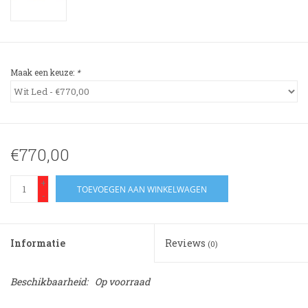
3-spaak stuurwiel
Verlichting
Maak een keuze:
*
Losse Bekleding
€770,00
+
TOEVOEGEN AAN WINKELWAGEN
-
Informatie
Reviews
(0)
Beschikbaarheid:
Op voorraad