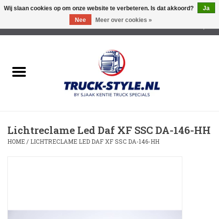
Wij slaan cookies op om onze website te verbeteren. Is dat akkoord?
Ja
Nee
Meer over cookies »
0 Artikelen - €0,00
Home
Lichtreclame Led
Opbouw Lichtreclame
Lichtreclame Led Daf XF SSC DA-146-HH
Led Triple Sign
HOME
/
LICHTRECLAME LED DAF XF SSC DA-146-HH
Zonnekleppen
Cabine trapjes
Dakrek /Imperiaal