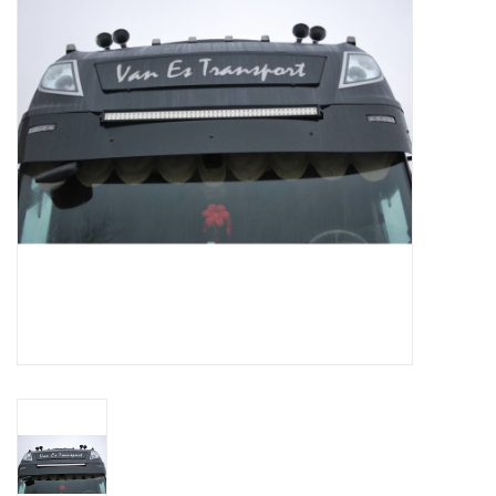
Booskijkers
Bumper Spoilers
Stoel Verlagen
Klompen
Gordijnen en Toebehoren
Shop
Koffie zet apparaat en
toebehoren