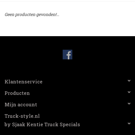
Booskijkers
Geen producten gevonden!...
Bumper Spoilers
Stoel Verlagen
Klompen
Gordijnen en Toebehoren
Klantenservice
Producten
Shop
Mijn account
Koffie zet apparaat en
Truck-style.nl
toebehoren
by Sjaak Kentie Truck Specials