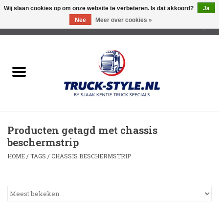
Wij slaan cookies op om onze website te verbeteren. Is dat akkoord?
Ja
Nee
Meer over cookies »
0 Artikelen - €0,00
Home
Lichtreclame Led
Opbouw Lichtreclame
Producten getagd met chassis
Led Triple Sign
beschermstrip
HOME
/
TAGS
/
CHASSIS BESCHERMSTRIP
Zonnekleppen
Cabine trapjes
Dakrek /Imperiaal